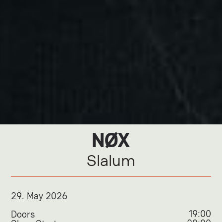
NØX
Slalum
29
.
May 2026
19:00
Doors