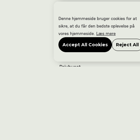
Hjem
Denne hjemmeside bruger cookies for at
Events
sikre, at du får den bedste oplevelse på
Nyheder
vores hjemmeside.
Læs mere
Kontakt
Accept All Cookies
Reject All
Frivillig
Om os
Drivhuset
Nyhedsbrev
AARHUS VOLUME