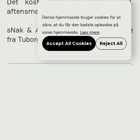
Det koster 55kr at deltage, inkl.
aftensmad.
Denne hjemmeside bruger cookies for at
sikre, at du får den bedste oplevelse på
sNak & Æd er muliggjort med støtte
vores hjemmeside.
Læs mere
fra TuborgFondet.
Accept All Cookies
Reject All
Find vej
Tilgængelighed
Husregler
Parkering