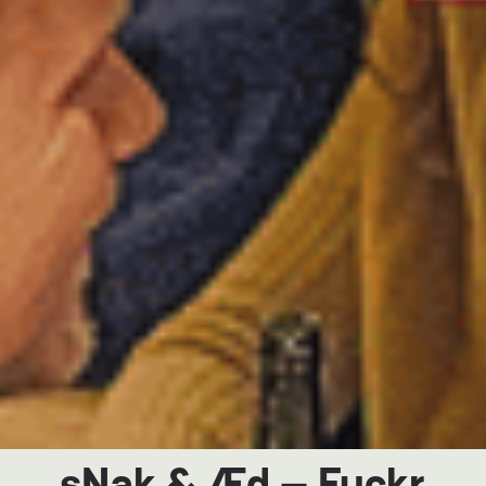
sNak & Æd – Fuckr