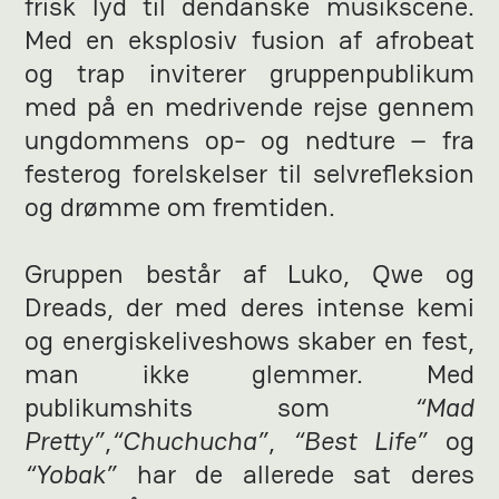
frisk lyd til dendanske musikscene.
Med en eksplosiv fusion af afrobeat
og trap inviterer gruppenpublikum
med på en medrivende rejse gennem
ungdommens op- og nedture – fra
festerog forelskelser til selvrefleksion
og drømme om fremtiden.
Gruppen består af Luko, Qwe og
Dreads, der med deres intense kemi
og energiskeliveshows skaber en fest,
man ikke glemmer. Med
publikumshits som
“Mad
Pretty”
,
“Chuchucha”
,
“Best Life”
og
“Yobak”
har de allerede sat deres