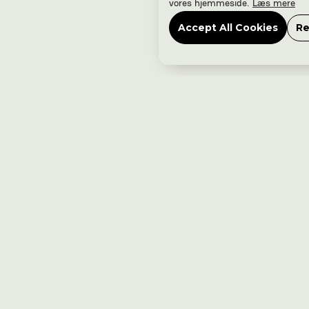
vores hjemmeside.
Læs mere
Accept All Cookies
Re