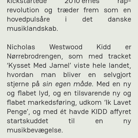
kickstartede 2010’ernes rap-
revolution og træder frem som en
hovedpulsåre i det danske
musiklandskab.
Nicholas Westwood Kidd er
Nørrebrodrengen, som med tracket
‘Kysset Med Jamel’ viste hele landet,
hvordan man bliver en selvgjort
stjerne på
sin egen måde.
Med en ny
og flabet lyd, og en tilsvarende ny og
flabet markedsføring, udkom ‘Ik Lavet
Penge’, og med ét havde KIDD affyret
startskuddet til en ny
musikbevægelse.