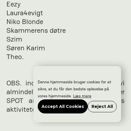
Eezy
Laura4evigt
Niko Blonde
Skammerens døtre
Szim
Søren Karim
Theo.
OBS. inde i Volume Village kører vi
Denne hjemmeside bruger cookies for at
sikre, at du får den bedste oplevelse på
almindeligt SPOT program, der kræver
vores hjemmeside.
Læs mere
SPOT armbånd, men de udendørs
Accept All Cookies
Reject All
aktiviteter er gratis.